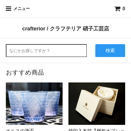
0
メニュー
crafterior / クラフテリア 硝子工芸店
検索
おすすめ商品
ホルスの酒盃
焼印入木箱【梱包オプショ