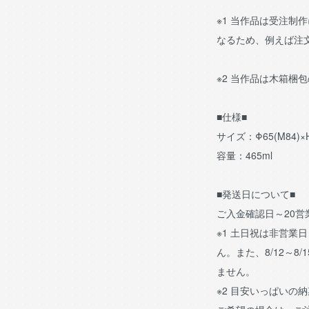
※1 当作品は受注制
なるため、例えば注
※2 当作品は木箱梱
■仕様■
サイズ：Φ65(M84)×
容量：465ml
■発送日について■
ご入金確認日～20
※1 土日祝は非営業
ん。また、8/12～8/
ません。
※2 目安いっぱいの