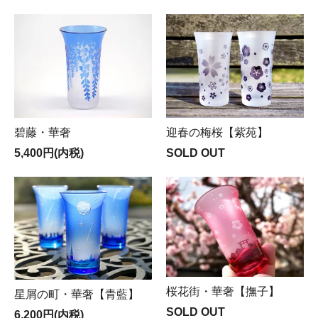
碧藤・華奢
迎春の梅桜【紫苑】
5,400円(内税)
SOLD OUT
桜花街・華奢【撫子】
星屑の町・華奢【青藍】
SOLD OUT
6,200円(内税)