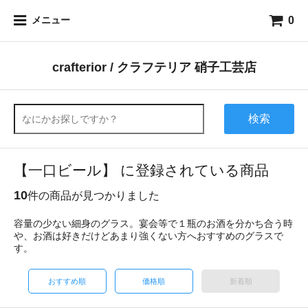
0
メニュー
crafterior / クラフテリア 硝子工芸店
検索
【一口ビール】 に登録されている商品
10
件の商品が見つかりました
容量の少ない細身のグラス。宴会等で１瓶のお酒を分かち合う時
や、お酒は好きだけどあまり強くない方へおすすめのグラスで
す。
おすすめ順
価格順
新着順