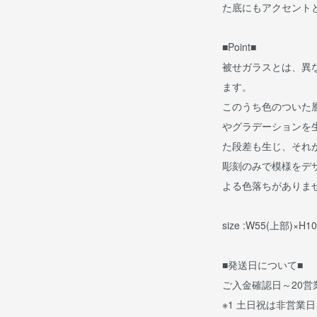
た底にもアクセント
■Point■
被せガラスとは、異
ます。
このうち色のついた
やグラデーションを
た段差も生じ、それ
彫刻のみで模様をデ
よる色落ちがありま
size :W55(上部)×H1
■発送日について■
ご入金確認日～20
※1 土日祝は非営業