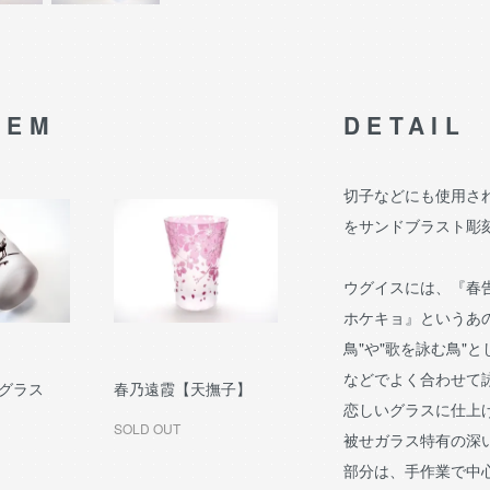
TEM
DETAIL
切子などにも使用され
をサンドブラスト彫
ウグイスには、『春
ホケキョ』というあ
鳥"や"歌を詠む鳥"
などでよく合わせて
グラス
春乃遠霞【天撫子】
恋しいグラスに仕上
SOLD OUT
被せガラス特有の深
部分は、手作業で中