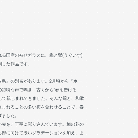
る国産の被せガラスに、梅と鶯(うぐいす)
刻した作品です。
告鳥』の別名があります。2月頃から『ホー
の独特な声で鳴き、古くから"春を告げる
として親しまれてきました。そんな鶯と、和歌
詠まれることの多い梅を合わせることで、春
げました。
い赤を、丁寧に彫り込んでいます。梅の花の
心部に向けて淡いグラデーションを加え、ま