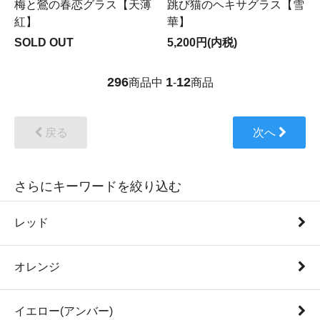
梅と鶯の春恋グラス【天薄
跳び猫のヘキサグラス【雪
紅】
華】
SOLD OUT
5,200円(内税)
296
1
12
商品中
-
商品
戻る
次へ
さらにキーワードを絞り込む
レッド
オレンジ
イエロー(アンバー)