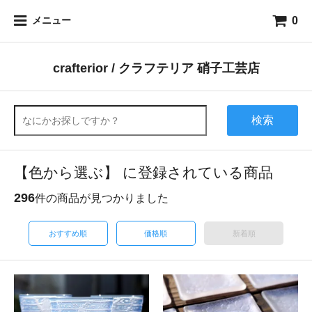
0
メニュー
crafterior / クラフテリア 硝子工芸店
検索
【色から選ぶ】 に登録されている商品
296
件の商品が見つかりました
おすすめ順
価格順
新着順