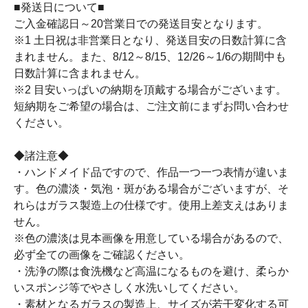
■発送日について■
ご入金確認日～20営業日での発送目安となります。
※1 土日祝は非営業日となり、発送目安の日数計算に含
まれません。また、8/12～8/15、12/26～1/6の期間中も
日数計算に含まれません。
※2 目安いっぱいの納期を頂戴する場合がございます。
短納期をご希望の場合は、ご注文前にまずお問い合わせ
ください。
◆諸注意◆
・ハンドメイド品ですので、作品一つ一つ表情が違いま
す。色の濃淡・気泡・斑がある場合がございますが、そ
れらはガラス製造上の仕様です。使用上差支えはありま
せん。
※色の濃淡は見本画像を用意している場合があるので、
必ず全ての画像をご確認ください。
・洗浄の際は食洗機など高温になるものを避け、柔らか
いスポンジ等でやさしく水洗いしてください。
・素材となるガラスの製造上、サイズが若干変化する可