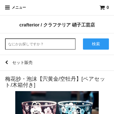
0
メニュー
crafterior / クラフテリア 硝子工芸店
検索
セット販売
梅花抄・泡沫【宍黄金/空牡丹】[ペアセッ
ト/木箱付き]