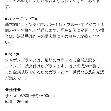
ラスと木箱を注文した場合よりもお安くなっておりま
す。
■カラーについて■
基本的に、ピンク×アンバー１個・ブルー×アメジスト１
個のペアで梱包・発送します。同色２個に変更したい場
合は、決済手続き時の備考欄にその旨をご記載くださ
い。
■Point■
シャボングラスとは、透明のガラス地に金属皮膜をコー
ティング・焼き付けたグラスです。淡い光沢が特徴で、
また金属被膜であるためガラスとは一風異なる反射光沢
が魅力です。
◆仕様◆
サイズ : W80(上部)×H90mm
容量：260ml