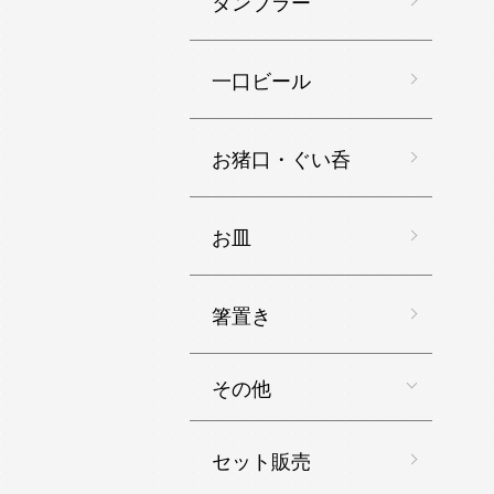
タンブラー
一口ビール
お猪口・ぐい呑
お皿
箸置き
その他
セット販売