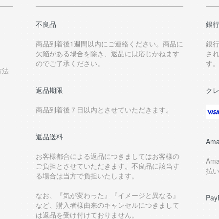
不良品
銀
商品到着後1週間以内にご連絡ください。商品に
銀
欠陥がある場合を除き、返品には応じかねます
さ
のでご了承ください。
す
方法
返品期限
ク
商品到着後７日以内とさせていただきます。
返品送料
Ama
お客様都合による返品につきましてはお客様の
Am
ご負担とさせていただきます。不良品に該当す
払
る場合は当方で負担いたします。
なお、『気が変わった』『イメージと異なる』
Pay
など、購入者様由来のキャンセルにつきまして
は返品を受け付けておりません。