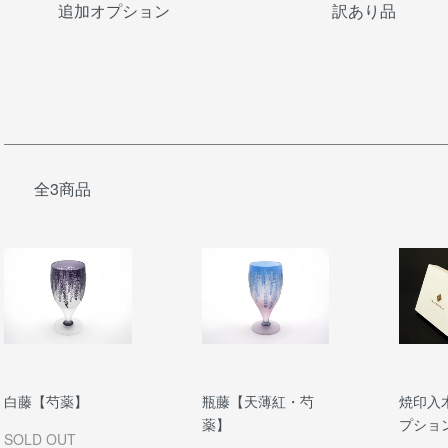
カテゴリー一覧
追加オプション
訳あり品
全3商品
白藤【芍薬】
瓶藤【天薄紅・芍
焼印入
薬】
プショ
SOLD OUT