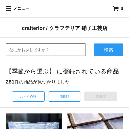
0
メニュー
crafterior / クラフテリア 硝子工芸店
検索
【季節から選ぶ】 に登録されている商品
281
件の商品が見つかりました
おすすめ順
価格順
新着順