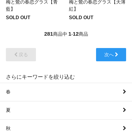
梅と鶯の春恋グラス【青
梅と鶯の春恋グラス【天薄
藍】
紅】
SOLD OUT
SOLD OUT
281
1
12
商品中
-
商品
戻る
次へ
さらにキーワードを絞り込む
春
夏
秋