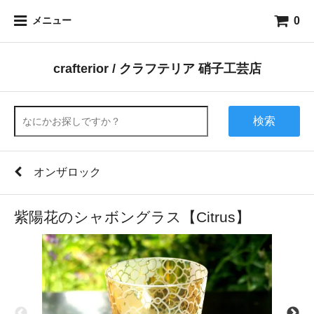
0
メニュー
crafterior / クラフテリア 硝子工芸店
検索
オンザロック
紫陽花のシャボングラス【Citrus】