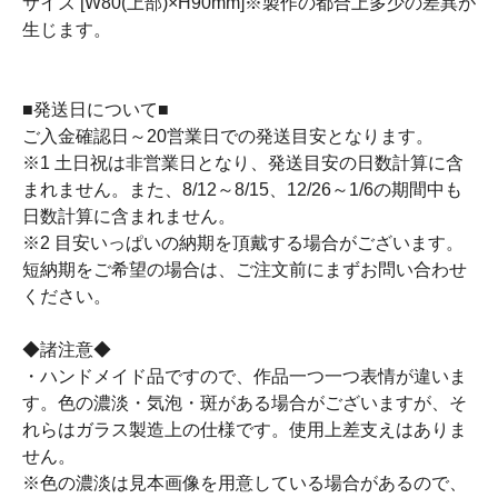
サイズ [W80(上部)×H90mm]※製作の都合上多少の差異が
生じます。
■発送日について■
ご入金確認日～20営業日での発送目安となります。
※1 土日祝は非営業日となり、発送目安の日数計算に含
まれません。また、8/12～8/15、12/26～1/6の期間中も
日数計算に含まれません。
※2 目安いっぱいの納期を頂戴する場合がございます。
短納期をご希望の場合は、ご注文前にまずお問い合わせ
ください。
◆諸注意◆
・ハンドメイド品ですので、作品一つ一つ表情が違いま
す。色の濃淡・気泡・斑がある場合がございますが、そ
れらはガラス製造上の仕様です。使用上差支えはありま
せん。
※色の濃淡は見本画像を用意している場合があるので、