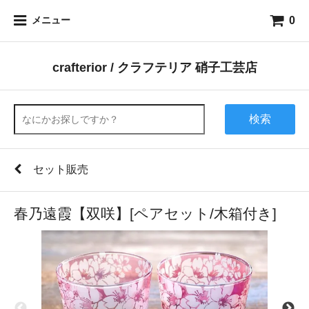
0
メニュー
crafterior / クラフテリア 硝子工芸店
検索
セット販売
春乃遠霞【双咲】[ペアセット/木箱付き]