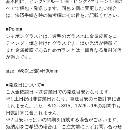
基本的に、ピンク×ブルー１個・ピンク×グリーン１個の
ペアで梱包・発送します。同色２個に変更したい場合
は、決済手続き時の備考欄にその旨をご記載ください。
■Point■
シャボングラスとは、透明のガラス地に金属皮膜をコー
ティング・焼き付けたグラスです。淡い光沢が特徴で、
また金属被膜であるためガラスとは一風異なる反射光沢
が魅力です。
size : W80(上部)×H90mm
■発送日について■
ご入金確認日～20営業日での発送目安となります。
※1 土日祝は非営業日となり、発送目安の日数計算に含
まれません。また、8/12～8/15、12/26～1/6の期間中も
日数計算に含まれません。
※2 目安いっぱいの納期を頂戴する場合がございます。
短納期をご希望の場合は、ご注文前にまずお問い合わせ