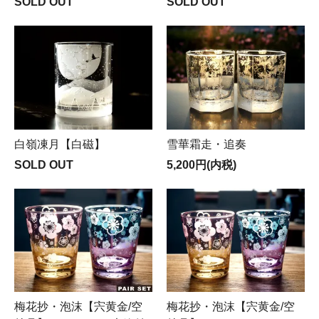
SOLD OUT
SOLD OUT
白嶺凍月【白磁】
雪華霜走・追奏
SOLD OUT
5,200円(内税)
梅花抄・泡沫【宍黄金/空
梅花抄・泡沫【宍黄金/空