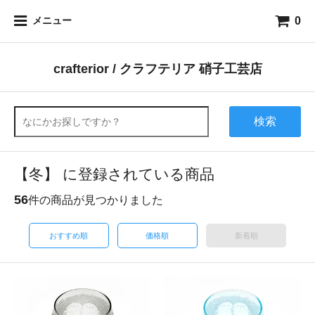
0
メニュー
crafterior / クラフテリア 硝子工芸店
検索
【冬】 に登録されている商品
56
件の商品が見つかりました
おすすめ順
価格順
新着順