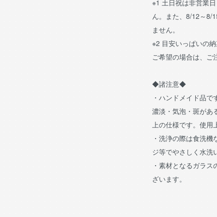
※1 土日祝は非営業
ん。また、8/12～8/
ません。
※2 目安いっぱいの
ご希望の場合は、ご
◆諸注意◆
・ハンドメイド品で
濃淡・気泡・斑があ
上の仕様です。使用
・洗浄の際は食洗機
ジ等でやさしく水洗
・素材となるガラス
ざいます。