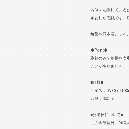
内側を彫刻している
ルとした感触です。
焼酎や日本酒、ワイ
◆Point◆
彫刻のみで絵柄を表
ことがありません。
■仕様■
サイズ： W90×H10
容量：355ml
■発送日について■
ご入金確認日～20