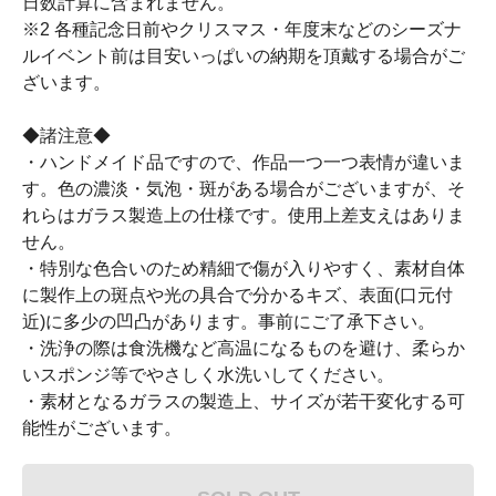
日数計算に含まれません。
※2 各種記念日前やクリスマス・年度末などのシーズナ
ルイベント前は目安いっぱいの納期を頂戴する場合がご
ざいます。
◆諸注意◆
・ハンドメイド品ですので、作品一つ一つ表情が違いま
す。色の濃淡・気泡・斑がある場合がございますが、そ
れらはガラス製造上の仕様です。使用上差支えはありま
せん。
・特別な色合いのため精細で傷が入りやすく、素材自体
に製作上の斑点や光の具合で分かるキズ、表面(口元付
近)に多少の凹凸があります。事前にご了承下さい。
・洗浄の際は食洗機など高温になるものを避け、柔らか
いスポンジ等でやさしく水洗いしてください。
・素材となるガラスの製造上、サイズが若干変化する可
能性がございます。