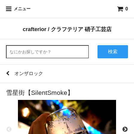
0
メニュー
crafterior / クラフテリア 硝子工芸店
検索
オンザロック
雪星街【SilentSmoke】