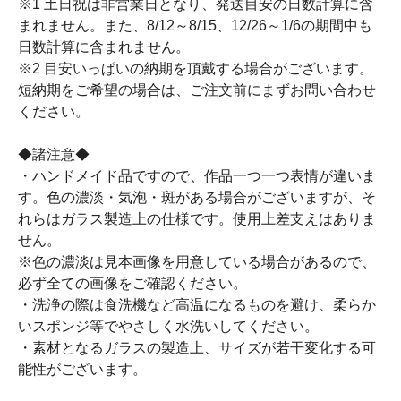
※1 土日祝は非営業日となり、発送目安の日数計算に含
まれません。また、8/12～8/15、12/26～1/6の期間中も
日数計算に含まれません。
※2 目安いっぱいの納期を頂戴する場合がございます。
短納期をご希望の場合は、ご注文前にまずお問い合わせ
ください。
◆諸注意◆
・ハンドメイド品ですので、作品一つ一つ表情が違いま
す。色の濃淡・気泡・斑がある場合がございますが、そ
れらはガラス製造上の仕様です。使用上差支えはありま
せん。
※色の濃淡は見本画像を用意している場合があるので、
必ず全ての画像をご確認ください。
・洗浄の際は食洗機など高温になるものを避け、柔らか
いスポンジ等でやさしく水洗いしてください。
・素材となるガラスの製造上、サイズが若干変化する可
能性がございます。