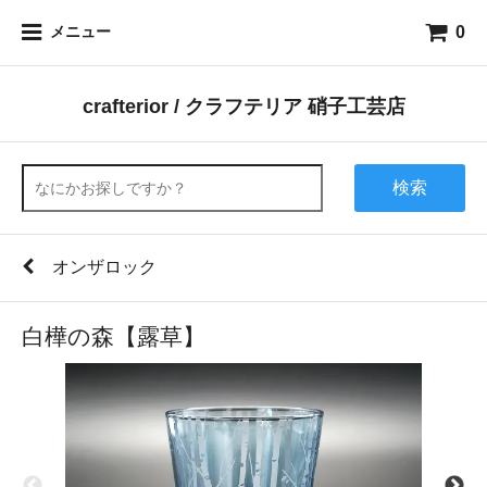
0
メニュー
crafterior / クラフテリア 硝子工芸店
検索
オンザロック
白樺の森【露草】