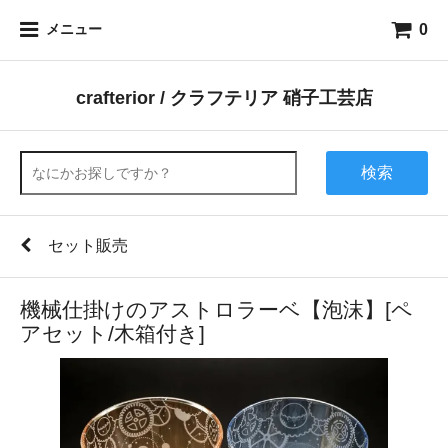
0
メニュー
crafterior / クラフテリア 硝子工芸店
検索
セット販売
機械仕掛けのアストロラーベ【泡沫】[ペ
アセット/木箱付き]