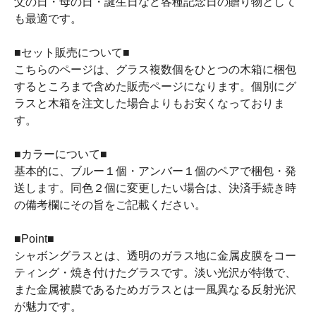
父の日・母の日・誕生日など各種記念日の贈り物として
も最適です。
■セット販売について■
こちらのページは、グラス複数個をひとつの木箱に梱包
するところまで含めた販売ページになります。個別にグ
ラスと木箱を注文した場合よりもお安くなっておりま
す。
■カラーについて■
基本的に、ブルー１個・アンバー１個のペアで梱包・発
送します。同色２個に変更したい場合は、決済手続き時
の備考欄にその旨をご記載ください。
■Point■
シャボングラスとは、透明のガラス地に金属皮膜をコー
ティング・焼き付けたグラスです。淡い光沢が特徴で、
また金属被膜であるためガラスとは一風異なる反射光沢
が魅力です。