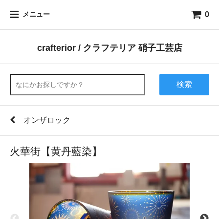
0
メニュー
crafterior / クラフテリア 硝子工芸店
検索
オンザロック
火華街【黄丹藍染】