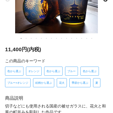
11,400円(内税)
この商品のキーワード
色から選ぶ
オレンジ
色から選ぶ
ブルー
色から選ぶ
ブルー×オレンジ
絵柄から選ぶ
花火
季節から選ぶ
夏
商品説明
切子などにも使用される国産の被せガラスに、花火と和
風の町並みを彫刻した作品です。