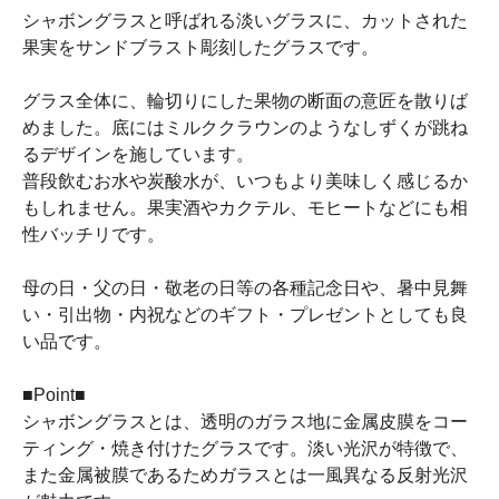
シャボングラスと呼ばれる淡いグラスに、カットされた
果実をサンドブラスト彫刻したグラスです。
グラス全体に、輪切りにした果物の断面の意匠を散りば
めました。底にはミルククラウンのようなしずくが跳ね
るデザインを施しています。
普段飲むお水や炭酸水が、いつもより美味しく感じるか
もしれません。果実酒やカクテル、モヒートなどにも相
性バッチリです。
母の日・父の日・敬老の日等の各種記念日や、暑中見舞
い・引出物・内祝などのギフト・プレゼントとしても良
い品です。
■Point■
シャボングラスとは、透明のガラス地に金属皮膜をコー
ティング・焼き付けたグラスです。淡い光沢が特徴で、
また金属被膜であるためガラスとは一風異なる反射光沢