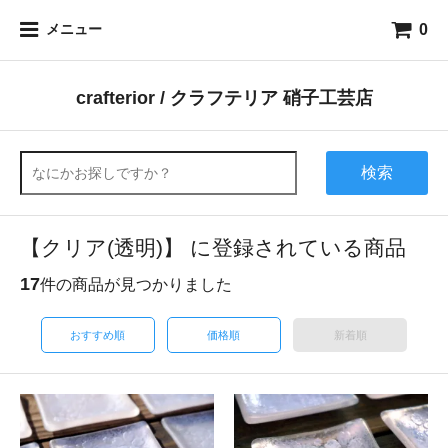
0
メニュー
crafterior / クラフテリア 硝子工芸店
検索
【クリア(透明)】 に登録されている商品
17
件の商品が見つかりました
おすすめ順
価格順
新着順