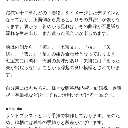
浴衣や十二単などの『着物』をイメージしたデザインと
なっており、正面側から見るとよりその風合いが強くな
ります。裏から、斜めから見れば、その曲線が不思議な
流れを生み出し、また違った風合いが楽しめます。
柄は内側から、『梅』、『七宝文』、『桜』、『矢
絣』、『雲月』『菊』の組み合わせとなっております。
七宝文には調和・円満の意味があり、矢絣には『射った
矢が出戻らない』ことから縁起の良い模様とされていま
す。
自分用にはもちろん、様々な贈答品(内祝・結婚祝・退職
祝・卒業祝など)としてもご活用いただける一品です。
■Point■
サンドブラストという手法で制作しております。そのた
め、絵柄には独特の手触りと段差がございます。