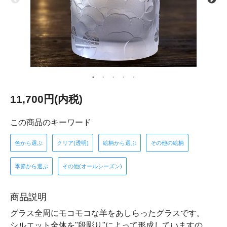
11,700円(内税)
この商品のキーワード
色から選ぶ
クリア(透明)
絵柄から選ぶ
その他の絵柄
季節から選ぶ
その他(オールシーズン)
商品説明
グラス全周にモコモコな羊をあしらったグラスです。
シルエット全体を"段彫り"によって形成していますの