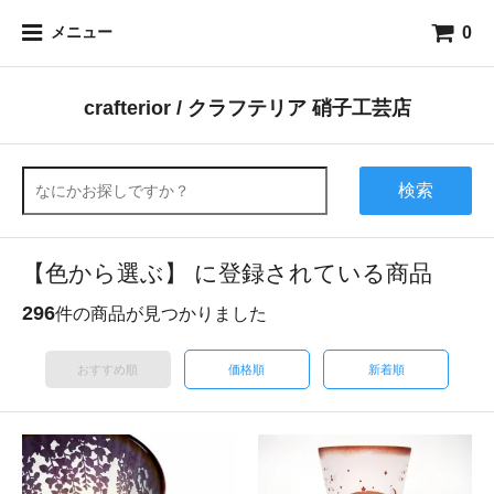
0
メニュー
crafterior / クラフテリア 硝子工芸店
検索
【色から選ぶ】 に登録されている商品
296
件の商品が見つかりました
おすすめ順
価格順
新着順