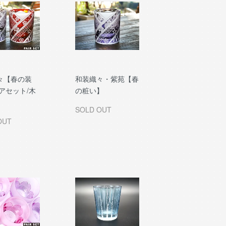
々【春の装
和装織々・紫苑【春
アセット/木
の粧い】
SOLD OUT
OUT