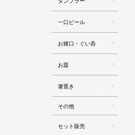
タンブラー
一口ビール
お猪口・ぐい呑
お皿
箸置き
その他
セット販売