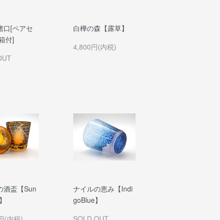
猪口[ペアセ
白樺の森【露草】
箱付]
4,800円(内税)
OUT
の酒盃【Sun
ナイルの恵み【Indi
e】
goBlue】
0円(内税)
SOLD OUT