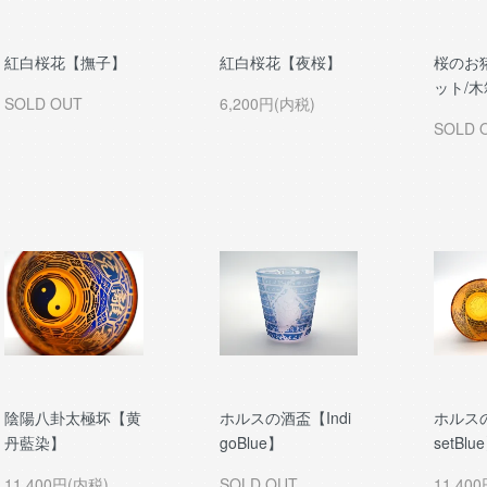
紅白桜花【撫子】
紅白桜花【夜桜】
桜のお
ット/木
SOLD OUT
6,200円(内税)
SOLD 
陰陽八卦太極坏【黄
ホルスの酒盃【Indi
ホルス
丹藍染】
goBlue】
setBlu
11,400円(内税)
SOLD OUT
11,40