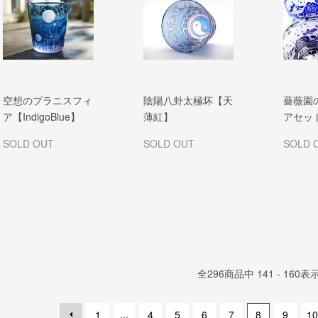
空想のプラニスフィ
陰陽八卦太極坏【天
薔薇園
ア【IndigoBlue】
薄紅】
アセット
SOLD OUT
SOLD OUT
SOLD 
全
296
商品中
141 - 160
表
...
1
4
5
6
7
8
9
10