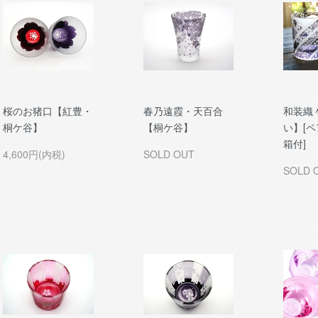
桜のお猪口【紅豊・
春乃遠霞・天百合
和装織
桐ケ谷】
【桐ケ谷】
い】[ペ
箱付]
4,600円(内税)
SOLD OUT
SOLD 