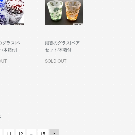
のグラス[ペ
銀杏のグラス[ペア
/木箱付]
セット/木箱付]
OUT
SOLD OUT
示
...
11
12
15