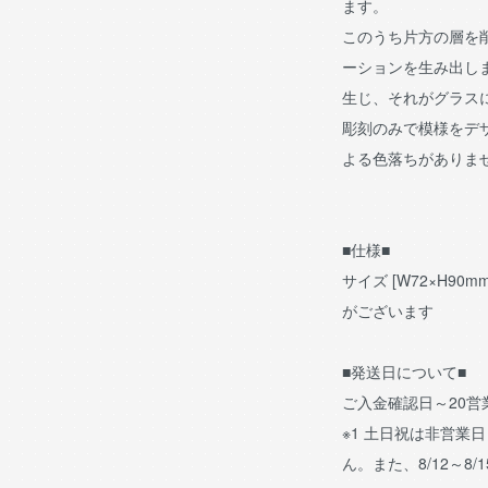
ます。
このうち片方の層を
ーションを生み出し
生じ、それがグラス
彫刻のみで模様をデ
よる色落ちがありま
■仕様■
サイズ [W72×H9
がございます
■発送日について■
ご入金確認日～20
※1 土日祝は非営業
ん。また、8/12～8/