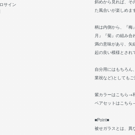
斜めから見れば、そ
ロサイン
た風合いが楽しめま
e】
柄は内側から、『梅
月』『菊』の組み合
満の意味があり、矢
起の良い模様とされ
自分用にはもちろん
業祝など)としても
紫カラーはこちら→
ペアセットはこちら
■Point■
被せガラスとは、異