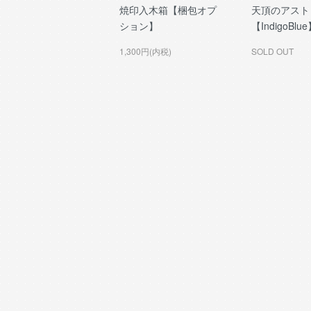
焼印入木箱【梱包オプ
天頂のアスト
ション】
【IndigoBlu
1,300円(内税)
SOLD OUT