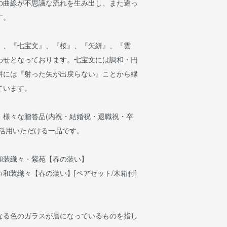
の曲線が不思議な流れを生み出し、また違っ
す。
』、『七宝文』、『桜』、『矢絣』、『雲
わせとなっております。七宝文には調和・円
絣には『射った矢が出戻らない』ことから縁
ています。
、様々な贈答品(内祝・結婚祝・退職祝・卒
ご活用いただける一品です。
和装織々・紫苑【春の装い】
→
和装織々【春の装い】[ペアセット/木箱付]
なる色のガラスが層になっているものを指し