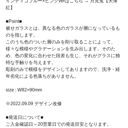
インディゴブルー×ピンクverはこちら → 月見兎【天薄
紅】
■Point■
被せガラスとは、異なる色のガラスが層になっているも
のを指します。
このうち色のついた層のみを削り取ることによって、
様々な模様やグラデーションを生み出します。そのた
め、色の変化に合わせた段差も生じ、それがグラスに独
特な手触りを与えます。
彫刻のみで模様をデザインしてありますので、洗浄・経
年劣化による色落ちがありません。
size : W82×90mm
※2022.09.09 デザイン改修
■発送日について■
ご入金確認日～20営業日での発送目安となります。