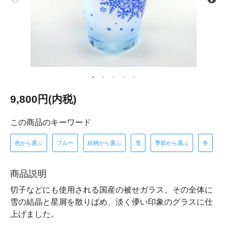
9,800円(内税)
この商品のキーワード
色から選ぶ
ブルー
絵柄から選ぶ
雪
季節から選ぶ
冬
商品説明
切子などにも使用される国産の被せガラス、その全体に
雪の結晶と星屑を散りばめ、淡く儚い印象のグラスに仕
上げました。