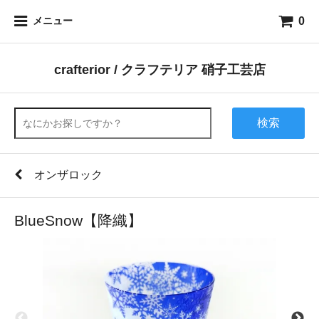
0
メニュー
crafterior / クラフテリア 硝子工芸店
検索
オンザロック
BlueSnow【降織】