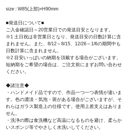
size : W85(上部)×H90mm
■発送日について■
ご入金確認日～20営業日での発送目安となります。
※1 土日祝は非営業日となり、発送目安の日数計算に含
まれません。また、8/12～8/15、12/26～1/6の期間中も
日数計算に含まれません。
※2 目安いっぱいの納期を頂戴する場合がございます。
短納期をご希望の場合は、ご注文前にまずお問い合わせ
ください。
◆諸注意◆
・ハンドメイド品ですので、作品一つ一つ表情が違いま
す。色の濃淡・気泡・斑がある場合がございますが、そ
れらはガラス製造上の仕様です。使用上差支えはありま
せん。
・洗浄の際は食洗機など高温になるものを避け、柔らか
いスポンジ等でやさしく水洗いしてください。