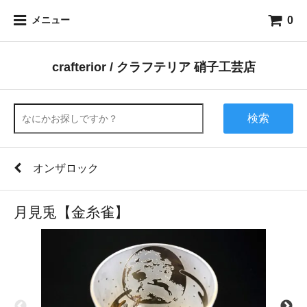
0
メニュー
crafterior / クラフテリア 硝子工芸店
検索
オンザロック
月見兎【金糸雀】