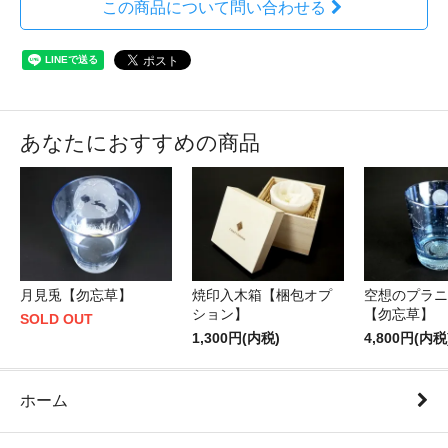
この商品について問い合わせる
あなたにおすすめの商品
月見兎【勿忘草】
焼印入木箱【梱包オプ
空想のプラニ
ション】
【勿忘草】
SOLD OUT
1,300円(内税)
4,800円(内税
ホーム