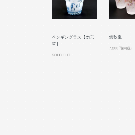
ペンギングラス【勿忘
錦秋嵐
草】
7,200円(内税)
SOLD OUT