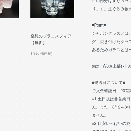
白い部分はすりガラ
ります。注ぐ飲み物
■Point■
シャボングラスとは
空想のプラニスフィア
グ・焼き付けたグラ
【無垢】
あるためガラスとは
1,980円(内税)
size : W80(上部)×H
■発送日について■
ご入金確認日～20
※1 土日祝は非営業
ん。また、8/12～8/
ません。
※2 目安いっぱいの