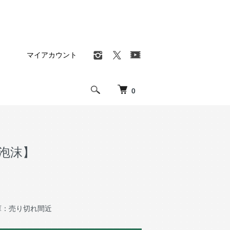
マイアカウント
0
w【泡沫】
庫：売り切れ間近