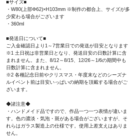
■サイズ■
・W80(上部Φ62)×H103mm ※制作の都合上、サイズが多
少変わる場合がございます
・360ml
■発送日について■
ご入金確認日より1～7営業日での発送が目安となります
※1 土日祝は非営業日となり、発送目安の日数計算に含
まれません。また、8/12～8/15、12/26～1/6の期間中も
日数計算に含まれません。
※2 各種記念日前やクリスマス・年度末などのシーズナ
ルイベント前は目安いっぱいの納期を頂戴する場合がご
ざいます。
◆諸注意◆
・ハンドメイド品ですので、作品一つ一つ表情が違いま
す。色の濃淡・気泡・斑がある場合がございますが、そ
れらはガラス製造上の仕様です。使用上差支えはありま
せん。