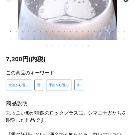
7,200円(内税)
この商品のキーワード
絵柄から選ぶ
雪
季節から選ぶ
冬
商品説明
丸っこい形が特徴のロックグラスに、シマエナガたちを
彫刻した作品です。
『雪の妖精』という渾名でも知られる、白いフワフワし