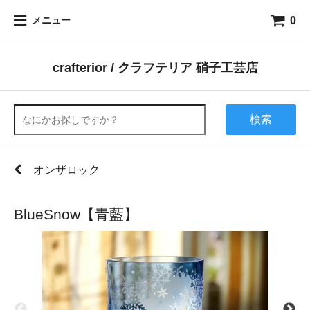
0
メニュー
crafterior / クラフテリア 硝子工芸店
検索
オンザロック
BlueSnow【青藍】