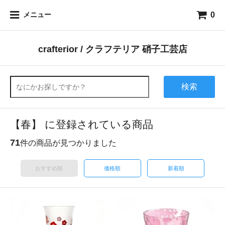
0
メニュー
crafterior / クラフテリア 硝子工芸店
検索
【春】 に登録されている商品
71
件の商品が見つかりました
おすすめ順
価格順
新着順