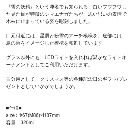
『雪の妖精』という渾名でも知られる、白いフワフワし
た見た目が特徴のシマエナガたちが、思い思いの表情で
木枝に止まっている姿を彫刻しました。
口元付近には、星屑と粉雪のアーチ模様を。底部には、
鳥の巣をイメージした模様を彫刻しています。
グラス以外にも、LEDライトを入れれば温かなライトオ
ーナメントとしてご利用いただけます。
自分用として、クリスマス等の各種記念日のギフト/プレ
ゼントとしていかがでしょうか。
■仕様■
size : Φ67(M86)×H87mm
容量：320ml