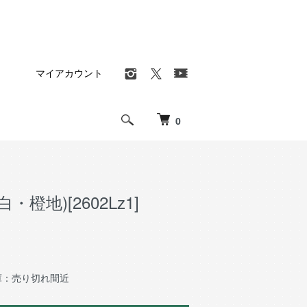
マイアカウント
0
・橙地)[2602Lz1]
庫：売り切れ間近