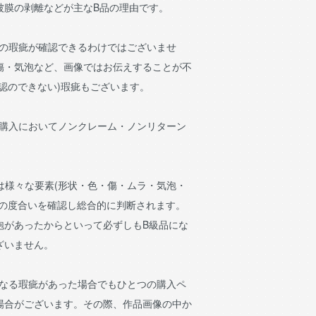
被膜の剥離などが主なB品の理由です。
ての瑕疵が確認できるわけではございませ
傷・気泡など、画像ではお伝えすることが不
認のできない)瑕疵もございます。
、購入においてノンクレーム・ノンリターン
準は様々な要素(形状・色・傷・ムラ・気泡・
その度合いを確認し総合的に判断されます。
泡があったからといって必ずしもB級品にな
ざいません。
異なる瑕疵があった場合でもひとつの購入ペ
場合がございます。その際、作品画像の中か