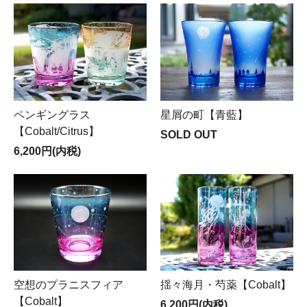
ペンギングラス
星屑の町【青藍】
【Cobalt/Citrus】
SOLD OUT
6,200円(内税)
空想のプラニスフィア
揺々海月・芍薬【Cobalt】
【Cobalt】
6,200円(内税)