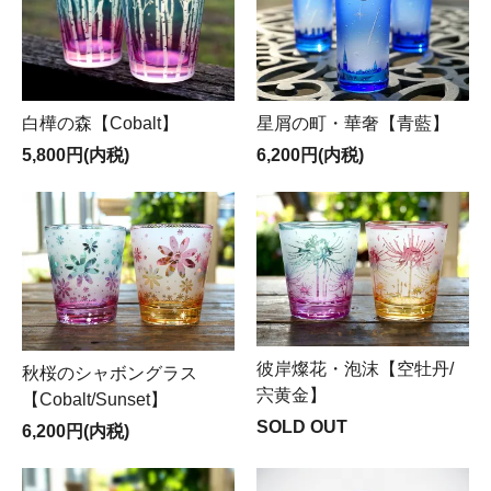
白樺の森【Cobalt】
星屑の町・華奢【青藍】
5,800円(内税)
6,200円(内税)
彼岸燦花・泡沫【空牡丹/
秋桜のシャボングラス
宍黄金】
【Cobalt/Sunset】
SOLD OUT
6,200円(内税)