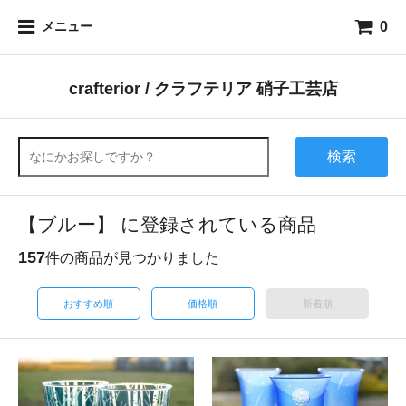
0
メニュー
crafterior / クラフテリア 硝子工芸店
検索
【ブルー】 に登録されている商品
157
件の商品が見つかりました
おすすめ順
価格順
新着順