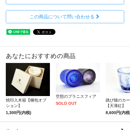
この商品について問い合わせる
あなたにおすすめの商品
空想のプラニスフィア
跳び猫のカー
焼印入木箱【梱包オプ
SOLD OUT
【天薄紅】
ション】
8,600円(内税
1,300円(内税)