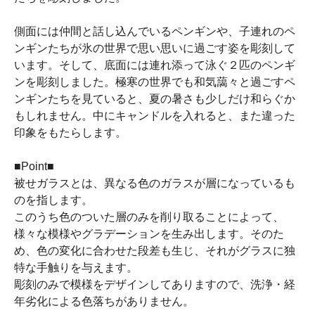
側面には仲間と話し込んでいるペンギンや、子連れのペ
ンギンたちが氷の世界で思い思いに過ごす姿を彫刻して
います。そして、底面には連れ添って泳ぐ２匹のペンギ
ンを彫刻しました。極寒の世界でも和気藹々と過ごすペ
ンギンたちを見ていると、夏の暑さも少しだけ和らぐか
もしれません。中にキャンドルを入れると、また違った
印象をもたらします。
■Point■
被せガラスとは、異なる色のガラスが層になっているも
のを指します。
このうち色のついた層のみを削り取ることによって、
様々な模様やグラデーションを生み出します。そのた
め、色の変化に合わせた段差も生じ、それがグラスに独
特な手触りを与えます。
彫刻のみで模様をデザインしてありますので、洗浄・経
年劣化による色落ちがありません。