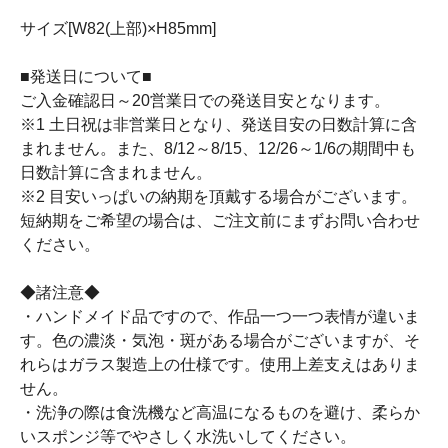
サイズ[W82(上部)×H85mm]
■発送日について■
ご入金確認日～20営業日での発送目安となります。
※1 土日祝は非営業日となり、発送目安の日数計算に含
まれません。また、8/12～8/15、12/26～1/6の期間中も
日数計算に含まれません。
※2 目安いっぱいの納期を頂戴する場合がございます。
短納期をご希望の場合は、ご注文前にまずお問い合わせ
ください。
◆諸注意◆
・ハンドメイド品ですので、作品一つ一つ表情が違いま
す。色の濃淡・気泡・斑がある場合がございますが、そ
れらはガラス製造上の仕様です。使用上差支えはありま
せん。
・洗浄の際は食洗機など高温になるものを避け、柔らか
いスポンジ等でやさしく水洗いしてください。