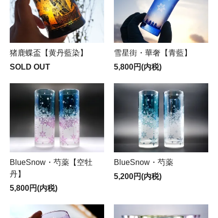
猪鹿蝶盃【黄丹藍染】
雪星街・華奢【青藍】
SOLD OUT
5,800円(内税)
BlueSnow・芍薬【空牡
BlueSnow・芍薬
丹】
5,200円(内税)
5,800円(内税)