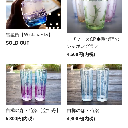
雪星街【WistariaSky】
デザフェスCP◆跳び猫の
SOLD OUT
シャボングラス
4,560円(内税)
白樺の森・芍薬【空牡丹】
白樺の森・芍薬
5,800円(内税)
4,800円(内税)