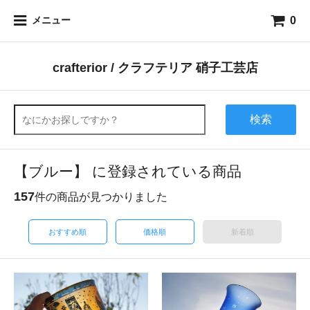
0
メニュー
crafterior / クラフテリア 硝子工芸店
検索
【ブルー】 に登録されている商品
157
件の商品が見つかりました
おすすめ順
価格順
新着順