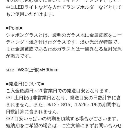
光の差し込む場所に置いてライトオーナメントとして、
中にLEDライトなどを入れてランプホルダーなどとして
もご使用いただけます。
■Point■
シャボングラスとは、透明のガラス地に金属皮膜をコー
ティング・焼き付けたグラスです。淡い光沢が特徴で、
また金属被膜であるためガラスとは一風異なる反射光沢
が魅力です。
size : W80(上部)×H90mm
■発送日について■
ご入金確認日～20営業日での発送目安となります。
※1 土日祝は非営業日となり、発送目安の日数計算に含
まれません。また、8/12～8/15、12/26～1/6の期間中も
日数計算に含まれません。
※2 目安いっぱいの納期を頂戴する場合がございます。
短納期をご希望の場合は、ご注文前にまずお問い合わせ