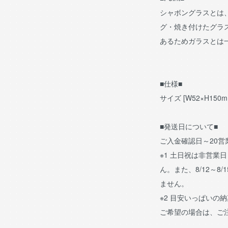
シャボングラスとは
グ・焼き付けたグラ
あるためガラスとは
■仕様■
サイズ [W52×H1
■発送日について■
ご入金確認日～20
※1 土日祝は非営業
ん。また、8/12～8/
ません。
※2 目安いっぱいの
ご希望の場合は、ご