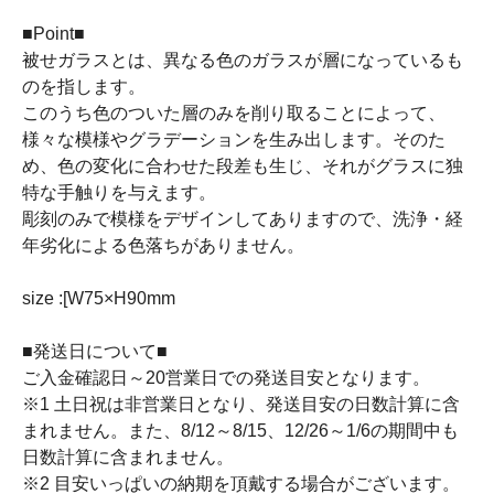
■Point■
被せガラスとは、異なる色のガラスが層になっているも
のを指します。
このうち色のついた層のみを削り取ることによって、
様々な模様やグラデーションを生み出します。そのた
め、色の変化に合わせた段差も生じ、それがグラスに独
特な手触りを与えます。
彫刻のみで模様をデザインしてありますので、洗浄・経
年劣化による色落ちがありません。
size :[W75×H90mm
■発送日について■
ご入金確認日～20営業日での発送目安となります。
※1 土日祝は非営業日となり、発送目安の日数計算に含
まれません。また、8/12～8/15、12/26～1/6の期間中も
日数計算に含まれません。
※2 目安いっぱいの納期を頂戴する場合がございます。