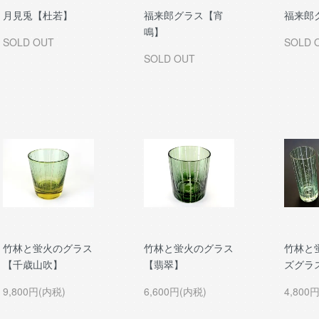
月見兎【杜若】
福来郎グラス【宵
福来郎
鳴】
SOLD OUT
SOLD 
SOLD OUT
竹林と蛍火のグラス
竹林と蛍火のグラス
竹林と
【千歳山吹】
【翡翠】
ズグラ
9,800円(内税)
6,600円(内税)
4,800