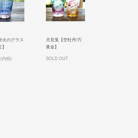
蛍火のグラス
月見兎【空牡丹/宍
紅】
黄金】
円(内税)
SOLD OUT