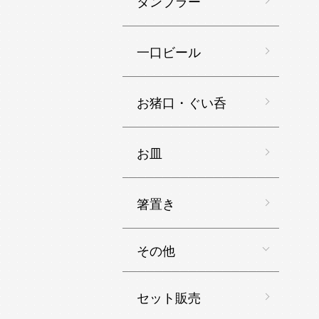
タンブラー
一口ビール
お猪口・ぐい呑
お皿
箸置き
その他
セット販売