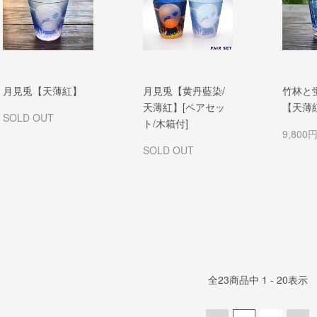
月見兎【天薄紅】
月見兎【黄丹藍染/
竹林と
天薄紅】[ペアセッ
【天薄
SOLD OUT
ト/木箱付]
9,800
SOLD OUT
全
23
商品中
1 - 20
表示