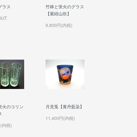
グラス
竹林と蛍火のグラス
【紫紺山吹】
OUT
9,800円(内税)
蛍火のコリン
月見兎【黄丹藍染】
ス
11,400円(内税)
円(内税)