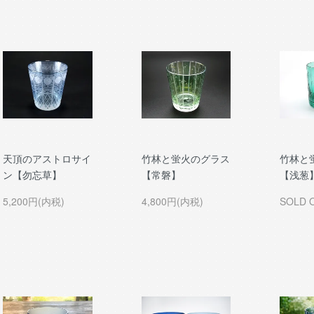
天頂のアストロサイ
竹林と蛍火のグラス
竹林と
ン【勿忘草】
【常磐】
【浅葱
5,200円(内税)
4,800円(内税)
SOLD 