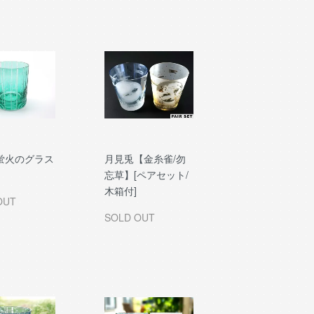
蛍火のグラス
月見兎【金糸雀/勿
】
忘草】[ペアセット/
木箱付]
OUT
SOLD OUT