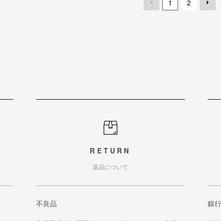
1
2
RETURN
返品について
不良品
銀