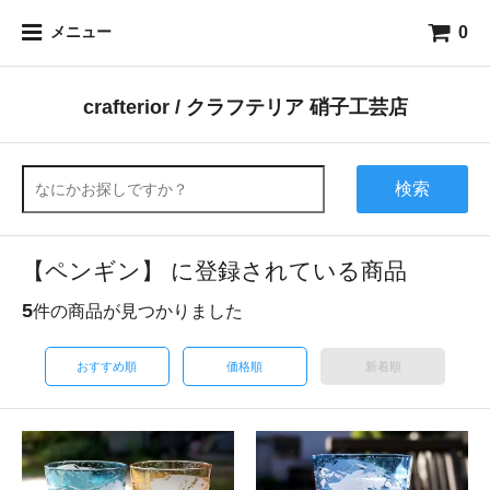
0
メニュー
crafterior / クラフテリア 硝子工芸店
検索
【ペンギン】 に登録されている商品
5
件の商品が見つかりました
おすすめ順
価格順
新着順