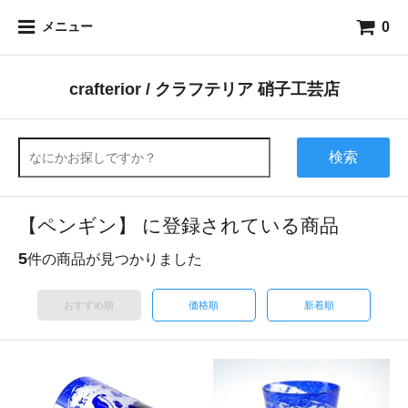
0
メニュー
crafterior / クラフテリア 硝子工芸店
検索
【ペンギン】 に登録されている商品
5
件の商品が見つかりました
おすすめ順
価格順
新着順