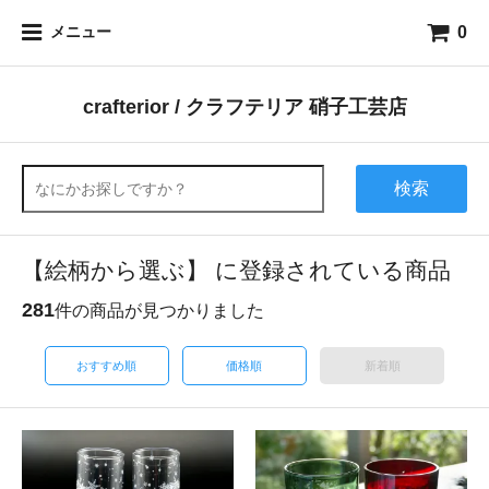
0
メニュー
crafterior / クラフテリア 硝子工芸店
検索
【絵柄から選ぶ】 に登録されている商品
281
件の商品が見つかりました
おすすめ順
価格順
新着順