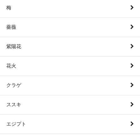
梅
薔薇
紫陽花
花火
クラゲ
ススキ
エジプト