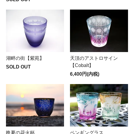
湖畔の街【紫苑】
天頂のアストロサイン
【Cobalt】
SOLD OUT
6,400円(内税)
晩夏の花火杯
ペンギングラス