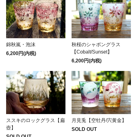
錦秋嵐・泡沫
秋桜のシャボングラス
【Cobalt/Sunset】
6,200円(内税)
6,200円(内税)
ススキのロックグラス【扁
月見兎【空牡丹/宍黄金】
壺】
SOLD OUT
SOLD OUT