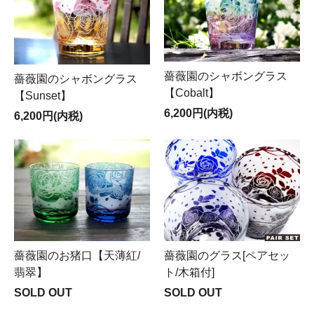
薔薇園のシャボングラス
薔薇園のシャボングラス
【Cobalt】
【Sunset】
6,200円(内税)
6,200円(内税)
薔薇園のお猪口【天薄紅/
薔薇園のグラス[ペアセッ
翡翠】
ト/木箱付]
SOLD OUT
SOLD OUT