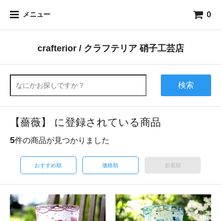
0
メニュー
crafterior / クラフテリア 硝子工芸店
検索
【薔薇】 に登録されている商品
5
件の商品が見つかりました
おすすめ順
価格順
新着順