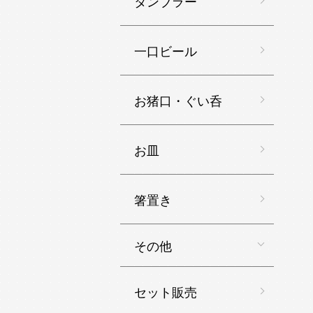
タンブラー
一口ビール
お猪口・ぐい呑
お皿
箸置き
その他
セット販売