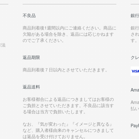
不良品
銀
商品到着後1週間以内にご連絡ください。商品に
銀
欠陥がある場合を除き、返品には応じかねます
さ
のでご了承ください。
す
方法
返品期限
ク
商品到着後７日以内とさせていただきます。
返品送料
Ama
お客様都合による返品につきましてはお客様の
Am
ご負担とさせていただきます。不良品に該当す
払
る場合は当方で負担いたします。
なお、『気が変わった』『イメージと異なる』
Pay
など、購入者様由来のキャンセルにつきまして
は返品を受け付けておりません。