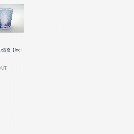
酒盃【Indi
e】
OUT