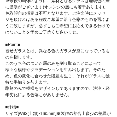
※最後の画像のように、素材となるグラスは瑠璃色の層
に濃淡がございます(オレンジの層にも若干あります)。
色彩傾向の指定は不可となります。ご注文時にメッセー
ジを頂ければある程度ご希望に沿う色彩のものを選ぶよ
うに致しますが、必ずしもご希望にお応えできるわけで
はないことを予めご了承くださいませ。
■Point■
被せガラスとは、異なる色のガラスが層になっているも
のを指します。
このうち色のついた層のみを削り取ることによって、
様々な模様やグラデーションを生み出します。そのた
め、色の変化に合わせた段差も生じ、それがグラスに独
特な手触りを与えます。
彫刻のみで模様をデザインしてありますので、洗浄・経
年劣化による色落ちがありません。
■仕様■
サイズ[W82(上部)×H85mm]※製作の都合上多少の差異が