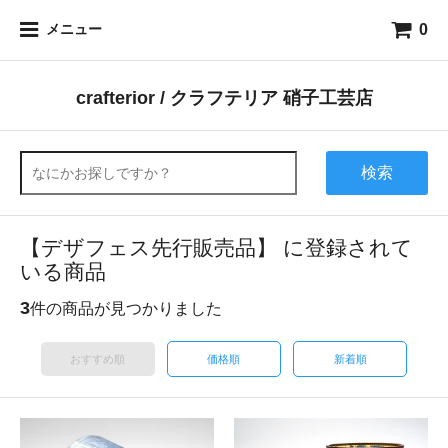
0
メニュー
crafterior / クラフテリア 硝子工芸店
検索
【デザフェス先行販売品】 に登録されて
いる商品
3
件の商品が見つかりました
おすすめ順
価格順
新着順