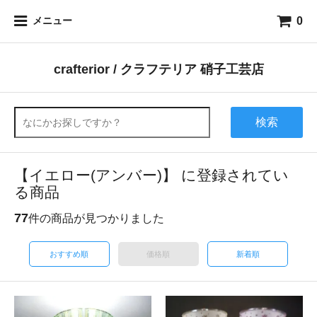
0
メニュー
crafterior / クラフテリア 硝子工芸店
検索
【イエロー(アンバー)】 に登録されてい
る商品
77
件の商品が見つかりました
おすすめ順
価格順
新着順