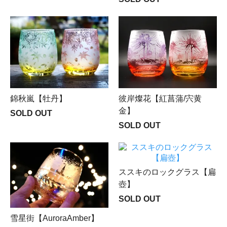
錦秋嵐【牡丹】
彼岸燦花【紅菖蒲/宍黄
金】
SOLD OUT
SOLD OUT
ススキのロックグラス【扁
壺】
SOLD OUT
雪星街【AuroraAmber】