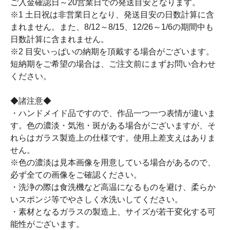
ご入金確認日～20営業日での発送目安となります。
※1 土日祝は非営業日となり、発送目安の日数計算に含
まれません。また、8/12～8/15、12/26～1/6の期間中も
日数計算に含まれません。
※2 目安いっぱいの納期を頂戴する場合がございます。
短納期をご希望の場合は、ご注文前にまずお問い合わせ
ください。
◆諸注意◆
・ハンドメイド品ですので、作品一つ一つ表情が違いま
す。色の濃淡・気泡・斑がある場合がございますが、そ
れらはガラス製造上の仕様です。使用上差支えはありま
せん。
※色の濃淡は見本画像を用意している場合があるので、
必ず全ての画像をご確認ください。
・洗浄の際は食洗機など高温になるものを避け、柔らか
いスポンジ等でやさしく水洗いしてください。
・素材となるガラスの製造上、サイズが若干変化する可
能性がございます。