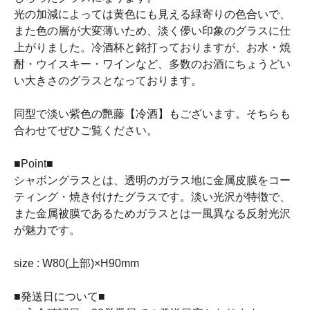
光の加減によっては黄色にも見える緑寄りの色合いで、
また色の層が大変薄いため、淡く儚い印象のグラスに仕
上がりました。冷酒杯と銘打っておりますが、お水・焼
酎・ウイスキー・ワインなど、多数のお酒にちょうどい
い大きさのグラスとなっております。
同型で淡い紫色の艷藤【冷酒】もございます。そちらも
合わせてぜひご覧ください。
■Point■
シャボングラスとは、透明のガラス地に金属皮膜をコー
ティング・焼き付けたグラスです。淡い光沢が特徴で、
また金属被膜であるためガラスとは一風異なる反射光沢
が魅力です。
size : W80(上部)×H90mm
■発送日について■