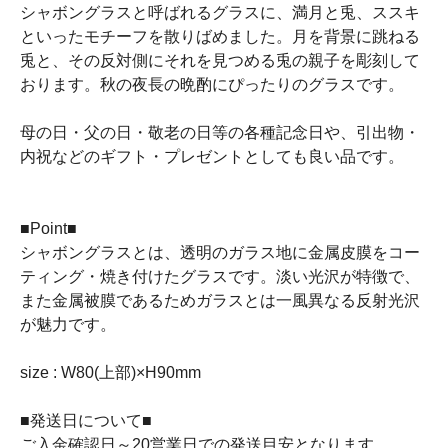
シャボングラスと呼ばれるグラスに、満月と兎、ススキ
といったモチーフを散りばめました。月を背景に跳ねる
兎と、その反対側にそれを見つめる兎の親子を彫刻して
おります。秋の夜長の晩酌にぴったりのグラスです。
母の日・父の日・敬老の日等の各種記念日や、引出物・
内祝などのギフト・プレゼントとしても良い品です。
■Point■
シャボングラスとは、透明のガラス地に金属皮膜をコー
ティング・焼き付けたグラスです。淡い光沢が特徴で、
また金属被膜であるためガラスとは一風異なる反射光沢
が魅力です。
size : W80(上部)×H90mm
■発送日について■
ご入金確認日～20営業日での発送目安となります。