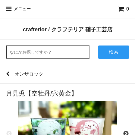
0
メニュー
crafterior / クラフテリア 硝子工芸店
検索
オンザロック
月見兎【空牡丹/宍黄金】