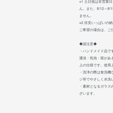
※1 土日祝は非営業
ん。また、8/12～8/
ません。
※2 目安いっぱいの
ご希望の場合は、ご
◆諸注意◆
・ハンドメイド品で
濃淡・気泡・斑があ
上の仕様です。使用
・洗浄の際は食洗機
ジ等でやさしく水洗
・素材となるガラス
ざいます。