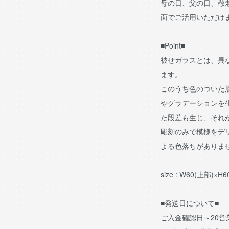
母の日、父の日、敬
面でご活用いただけ
■Point■
被せガラスとは、異
ます。
このうち色のついた
やグラデーションを
た段差も生じ、それ
彫刻のみで模様をデ
よる色落ちがありま
size : W60(上部)×H
■発送日について■
ご入金確認日～20